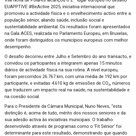
Vila Nova de Poiares alcançou o 2.º lugar europeu no desafio
t
EUAPPTIVE #BeActive 2025, iniciativa internacional que
i
promoveu a actividade física e o envelhecimento activo entre a
o
n
população sénior, aliando saúde, inclusão social e
sustentabilidade ambiental. Os resultados foram apresentados
na Gala ACES, realizada no Parlamento Europeu, em Bruxelas,
onde foram distinguidos os municípios europeus com melhor
desempenho.
O desafio decorreu entre Julho e Setembro do ano transacto, e
convidou os participantes a integrarem apenas 15 minutos
diários de actividade física na sua rotina. A nível europeu,
foram percorridos 26.767 km, com uma média de 192 km por
participante, e evitadas 4.610 kg de emissões de CO₂, números
que traduzem um impacto real na saúde, na sustentabilidade e
na coesão social.
Para o Presidente da Câmara Municipal, Nuno Neves, “esta
distinção é, acima de tudo, mérito dos nossos seniores e da
sua adesão activa às iniciativas municipais. O trabalho
desenvolvido através de programas como o ‘Fit Sénior’ foi
determinante para este resultado, demonstrando que quando