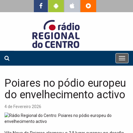
T
o
g
g
Poiares no pódio europeu
l
e
do envelhecimento activo
n
a
4 de Fevereiro 2026
v
i
g
a