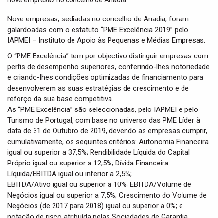
t
i
Nove empresas, sediadas no concelho de Anadia, foram
o
galardoadas com o estatuto “PME Excelência 2019” pelo
n
IAPMEI – Instituto de Apoio às Pequenas e Médias Empresas.
O “PME Excelência” tem por objectivo distinguir empresas com
perfis de desempenho superiores, conferindo-lhes notoriedade
e criando-lhes condições optimizadas de financiamento para
desenvolverem as suas estratégias de crescimento e de
reforço da sua base competitiva.
As “PME Excelência” são seleccionadas, pelo IAPMEI e pelo
Turismo de Portugal, com base no universo das PME Líder à
data de 31 de Outubro de 2019, devendo as empresas cumprir,
cumulativamente, os seguintes critérios: Autonomia Financeira
igual ou superior a 37,5%; Rendibilidade Líquida do Capital
Próprio igual ou superior a 12,5%; Dívida Financeira
Líquida/EBITDA igual ou inferior a 2,5%;
EBITDA/Ativo igual ou superior a 10%; EBITDA/Volume de
Negócios igual ou superior a 7,5%; Crescimento do Volume de
Negócios (de 2017 para 2018) igual ou superior a 0%; e
notação de risco atribuída pelas Sociedades de Garantia