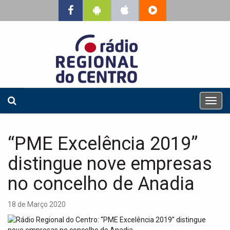
T
o
g
g
“PME Excelência 2019”
l
e
distingue nove empresas
n
a
no concelho de Anadia
v
i
18 de Março 2020
g
a