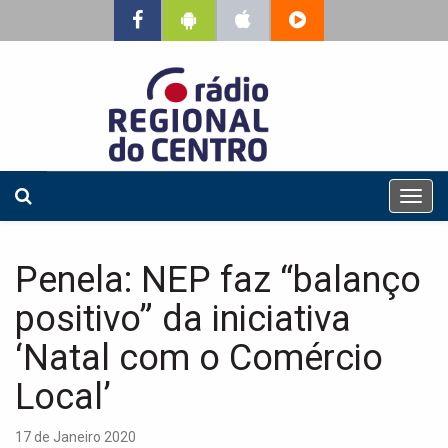
T
o
g
g
Penela: NEP faz “balanço
l
e
positivo” da iniciativa
n
a
‘Natal com o Comércio
v
Local’
i
g
a
17 de Janeiro 2020