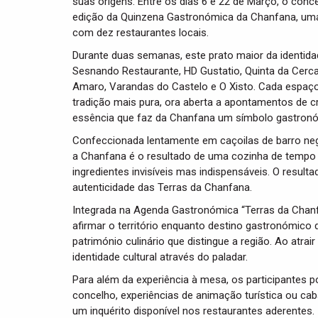
suas origens. Entre os dias 6 e 22 de Março, o con
edição da Quinzena Gastronómica da Chanfana, uma 
com dez restaurantes locais.
Durante duas semanas, este prato maior da identida
Sesnando Restaurante, HD Gustatio, Quinta da Cerca 
Amaro, Varandas do Castelo e O Xisto. Cada espaço 
tradição mais pura, ora aberta a apontamentos de 
essência que faz da Chanfana um símbolo gastron
Confeccionada lentamente em caçoilas de barro negr
a Chanfana é o resultado de uma cozinha de tempo 
ingredientes invisíveis mas indispensáveis. O resul
autenticidade das Terras da Chanfana.
Integrada na Agenda Gastronómica “Terras da Chanf
afirmar o território enquanto destino gastronómico d
património culinário que distingue a região. Ao atra
identidade cultural através do paladar.
Para além da experiência à mesa, os participantes 
concelho, experiências de animação turística ou ca
um inquérito disponível nos restaurantes aderentes.