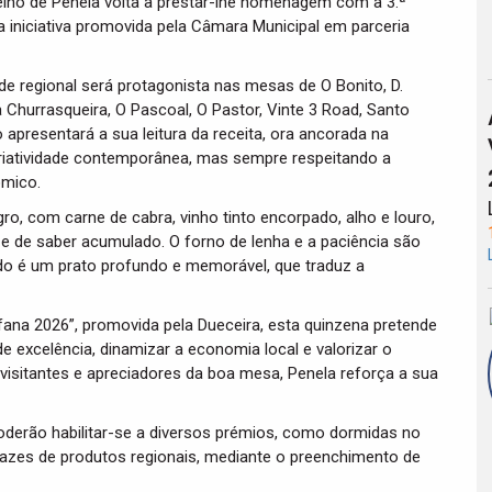
celho de Penela volta a prestar-lhe homenagem com a 3.ª
iniciativa promovida pela Câmara Municipal em parceria
de regional será protagonista nas mesas de O Bonito, D.
Churrasqueira, O Pascoal, O Pastor, Vinte 3 Road, Santo
apresentará a sua leitura da receita, ora ancorada na
criatividade contemporânea, mas sempre respeitando a
ómico.
o, com carne de cabra, vinho tinto encorpado, alho e louro,
e de saber acumulado. O forno de lenha e a paciência são
tado é um prato profundo e memorável, que traduz a
ana 2026”, promovida pela Dueceira, esta quinzena pretende
e excelência, dinamizar a economia local e valorizar o
ir visitantes e apreciadores da boa mesa, Penela reforça a sua
poderão habilitar-se a diversos prémios, como dormidas no
bazes de produtos regionais, mediante o preenchimento de