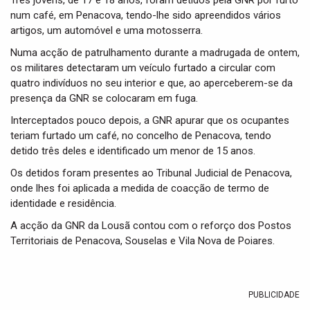
Três jovens, de 17 e 18 anos, foram detidos pela GNR por furto
t
num café, em Penacova, tendo-lhe sido apreendidos vários
i
artigos, um automóvel e uma motosserra.
o
n
Numa acção de patrulhamento durante a madrugada de ontem,
os militares detectaram um veículo furtado a circular com
quatro indivíduos no seu interior e que, ao aperceberem-se da
presença da GNR se colocaram em fuga.
Interceptados pouco depois, a GNR apurar que os ocupantes
teriam furtado um café, no concelho de Penacova, tendo
detido três deles e identificado um menor de 15 anos.
Os detidos foram presentes ao Tribunal Judicial de Penacova,
onde lhes foi aplicada a medida de coacção de termo de
identidade e residência.
A acção da GNR da Lousã contou com o reforço dos Postos
Territoriais de Penacova, Souselas e Vila Nova de Poiares.
PUBLICIDADE