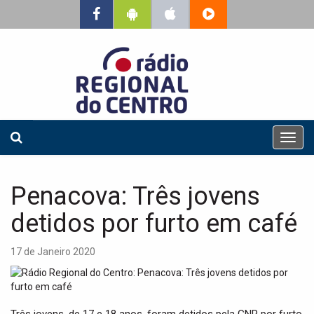
T
o
g
g
Penacova: Três jovens
l
e
detidos por furto em café
n
a
17 de Janeiro 2020
v
i
g
a