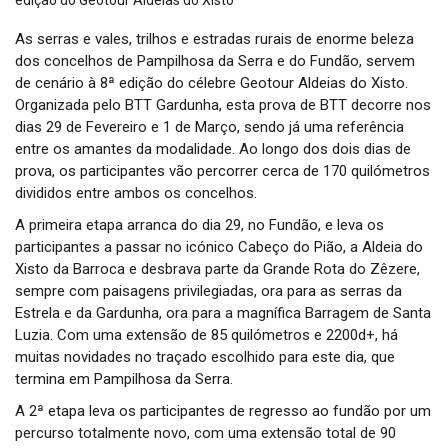
t
i
As serras e vales, trilhos e estradas rurais de enorme beleza
o
dos concelhos de Pampilhosa da Serra e do Fundão, servem
n
de cenário à 8ª edição do célebre Geotour Aldeias do Xisto.
Organizada pelo BTT Gardunha, esta prova de BTT decorre nos
dias 29 de Fevereiro e 1 de Março, sendo já uma referência
entre os amantes da modalidade. Ao longo dos dois dias de
prova, os participantes vão percorrer cerca de 170 quilómetros
divididos entre ambos os concelhos.
A primeira etapa arranca do dia 29, no Fundão, e leva os
participantes a passar no icónico Cabeço do Pião, a Aldeia do
Xisto da Barroca e desbrava parte da Grande Rota do Zêzere,
sempre com paisagens privilegiadas, ora para as serras da
Estrela e da Gardunha, ora para a magnífica Barragem de Santa
Luzia. Com uma extensão de 85 quilómetros e 2200d+, há
muitas novidades no traçado escolhido para este dia, que
termina em Pampilhosa da Serra.
A 2ª etapa leva os participantes de regresso ao fundão por um
percurso totalmente novo, com uma extensão total de 90