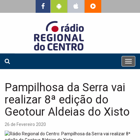
T
o
g
g
Pampilhosa da Serra vai
l
e
realizar 8ª edição do
n
a
Geotour Aldeias do Xisto
v
i
26 de Fevereiro 2020
g
a