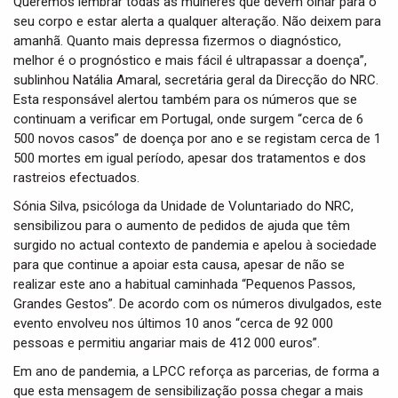
Queremos lembrar todas as mulheres que devem olhar para o
seu corpo e estar alerta a qualquer alteração. Não deixem para
amanhã. Quanto mais depressa fizermos o diagnóstico,
melhor é o prognóstico e mais fácil é ultrapassar a doença”,
sublinhou Natália Amaral, secretária geral da Direcção do NRC.
Esta responsável alertou também para os números que se
continuam a verificar em Portugal, onde surgem “cerca de 6
500 novos casos” de doença por ano e se registam cerca de 1
500 mortes em igual período, apesar dos tratamentos e dos
rastreios efectuados.
Sónia Silva, psicóloga da Unidade de Voluntariado do NRC,
sensibilizou para o aumento de pedidos de ajuda que têm
surgido no actual contexto de pandemia e apelou à sociedade
para que continue a apoiar esta causa, apesar de não se
realizar este ano a habitual caminhada “Pequenos Passos,
Grandes Gestos”. De acordo com os números divulgados, este
evento envolveu nos últimos 10 anos “cerca de 92 000
pessoas e permitiu angariar mais de 412 000 euros”.
Em ano de pandemia, a LPCC reforça as parcerias, de forma a
que esta mensagem de sensibilização possa chegar a mais