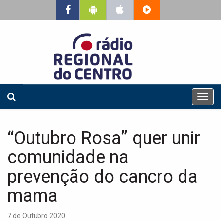
T
o
g
g
“Outubro Rosa” quer unir
l
e
comunidade na
n
a
prevenção do cancro da
v
mama
i
g
a
7 de Outubro 2020