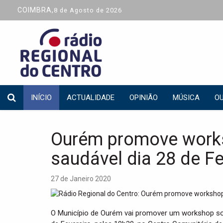
COIMBRA,
8 de Agosto de 2026
INÍCIO
ACTUALIDADE
OPINIÃO
MÚSICA
OU
Ourém promove works
saudável dia 28 de Fe
27 de Janeiro 2020
O Município de Ourém vai promover um workshop so