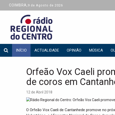
COIMBRA,
9 de Agosto de 2026
INÍCIO
ACTUALIDADE
OPINIÃO
MÚSICA
OU
Orfeão Vox Caeli pro
de coros em Cantanh
12 de Abril 2018
O Orfeão Vox Caeli de Cantanhede promove no próxi