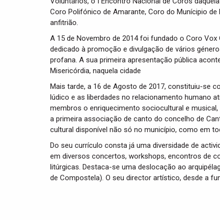
Voluntários, o I Encontro Nacional de Coros daquel
Coro Polifónico de Amarante, Coro do Munícipio de
anfitrião.
A 15 de Novembro de 2014 foi fundado o Coro Vox 
dedicado à promoção e divulgação de vários géneros
profana. A sua primeira apresentação pública acon
Misericórdia, naquela cidade
Mais tarde, a 16 de Agosto de 2017, constituiu-se 
lúdico e as liberdades no relacionamento humano a
membros o enriquecimento sociocultural e musical,
a primeira associação de canto do concelho de Cant
cultural disponível não só no município, como em to
Do seu currículo consta já uma diversidade de activ
em diversos concertos, workshops, encontros de co
litúrgicas. Destaca-se uma deslocação ao arquipéla
de Compostela). O seu director artístico, desde a fu