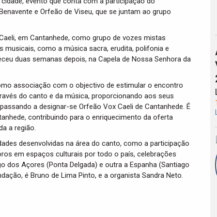
a cidade, evento que conta com a participação do
 Benavente e Orfeão de Viseu, que se juntam ao grupo
Caeli, em Cantanhede, como grupo de vozes mistas
 musicais, como a música sacra, erudita, polifonia e
teceu duas semanas depois, na Capela de Nossa Senhora da
como associação com o objectivo de estimular o encontro
través do canto e da música, proporcionando aos seus
 passando a designar-se Orfeão Vox Caeli de Cantanhede. É
anhede, contribuindo para o enriquecimento da oferta
da a região.
idades desenvolvidas na área do canto, como a participação
ros em espaços culturais por todo o país, celebrações
go dos Açores (Ponta Delgada) e outra a Espanha (Santiago
ndação, é Bruno de Lima Pinto, e a organista Sandra Neto.