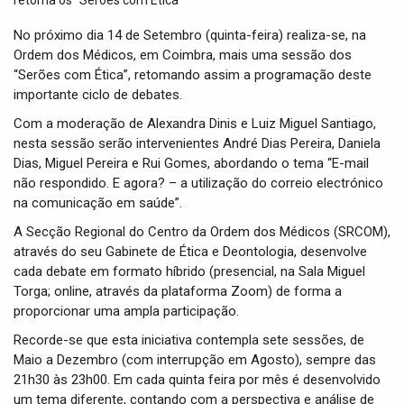
t
i
No próximo dia 14 de Setembro (quinta-feira) realiza-se, na
o
Ordem dos Médicos, em Coimbra, mais uma sessão dos
n
“Serões com Ética”, retomando assim a programação deste
importante ciclo de debates.
Com a moderação de Alexandra Dinis e Luiz Miguel Santiago,
nesta sessão serão intervenientes André Dias Pereira, Daniela
Dias, Miguel Pereira e Rui Gomes, abordando o tema “E-mail
não respondido. E agora? – a utilização do correio electrónico
na comunicação em saúde”.
A Secção Regional do Centro da Ordem dos Médicos (SRCOM),
através do seu Gabinete de Ética e Deontologia, desenvolve
cada debate em formato híbrido (presencial, na Sala Miguel
Torga; online, através da plataforma Zoom) de forma a
proporcionar uma ampla participação.
Recorde-se que esta iniciativa contempla sete sessões, de
Maio a Dezembro (com interrupção em Agosto), sempre das
21h30 às 23h00. Em cada quinta feira por mês é desenvolvido
um tema diferente, contando com a perspectiva e análise de