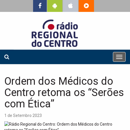
T
o
g
g
Ordem dos Médicos do
l
e
Centro retoma os “Serões
n
a
com Ética”
v
i
1 de Setembro 2023
g
a