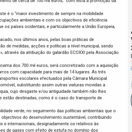
timento de cerca de 700 mil euros, “com vista à promoção da
ste é o “maior investimento de sempre na mobilidade
ocupações ambientais e com os objectivos de eficiência
 os países ocidentais, e particularmente a União Europeia,
tacado, nos últimos anos, pelas boas práticas de
o de medidas, acções e políticas a nível municipal, sendo
, através da atribuição do galardão ECOXXI pela Associação
roxima dos 700 mil euros, será concretizado com a aquisição
arros com capacidade para mais de 14 lugares. As três
ransportes escolares efectuados pela Câmara Municipal.
tomóvel, substituindo assim outras viaturas movidas a
rquia, cujo desgaste e/ou antiguidade também não lhes
ue estão destinadas, como é o caso do transporte de
lidade verde, no seguimento das políticas ambientais que o
objectivos do desenvolvimento sustentável, contribuindo
 e internacionais, designadamente os relativos às
sões de gases com efeito de estufa no domínio dos