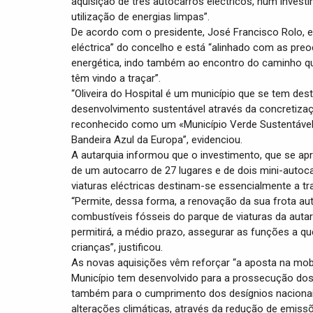
aquisição de três autocarros eléctricos, num inves
utilização de energias limpas”.
De acordo com o presidente, José Francisco Rolo, e
eléctrica” do concelho e está “alinhado com as pre
energética, indo também ao encontro do caminho que
têm vindo a traçar”.
“Oliveira do Hospital é um município que se tem des
desenvolvimento sustentável através da concretizaçã
reconhecido como um «Município Verde Sustentável»
Bandeira Azul da Europa”, evidenciou.
A autarquia informou que o investimento, que se ap
de um autocarro de 27 lugares e de dois mini-autoc
viaturas eléctricas destinam-se essencialmente a t
“Permite, dessa forma, a renovação da sua frota au
combustíveis fósseis do parque de viaturas da auta
permitirá, a médio prazo, assegurar as funções a q
crianças”, justificou.
As novas aquisições vêm reforçar “a aposta na mobi
Município tem desenvolvido para a prossecução dos 
também para o cumprimento dos desígnios nacionais
alterações climáticas, através da redução de emis