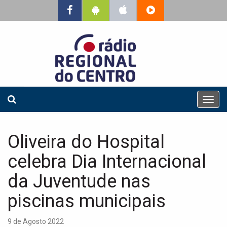
T
o
g
g
Oliveira do Hospital
l
e
celebra Dia Internacional
n
a
da Juventude nas
v
piscinas municipais
i
g
a
9 de Agosto 2022