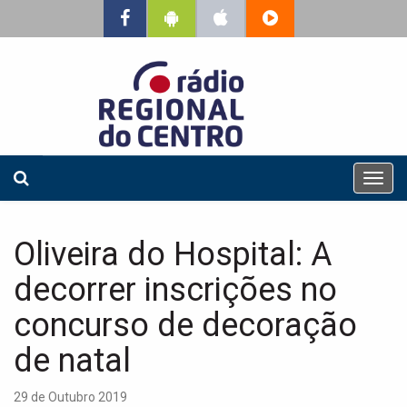
T
o
g
g
Oliveira do Hospital: A
l
e
decorrer inscrições no
n
a
concurso de decoração
v
de natal
i
g
a
29 de Outubro 2019