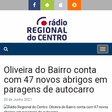
T
o
g
g
Oliveira do Bairro conta
l
e
com 47 novos abrigos em
n
a
paragens de autocarro
v
i
20 de Junho 2021
g
a