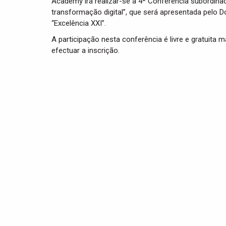
Academy irá realizar-se a 4ª Conferência subordina
transformação digital”, que será apresentada pelo 
“Excelência XXI”.
A participação nesta conferência é livre e gratuita 
efectuar a inscrição.