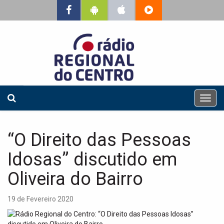
T
o
g
g
“O Direito das Pessoas
l
e
Idosas” discutido em
n
a
Oliveira do Bairro
v
i
19 de Fevereiro 2020
g
a