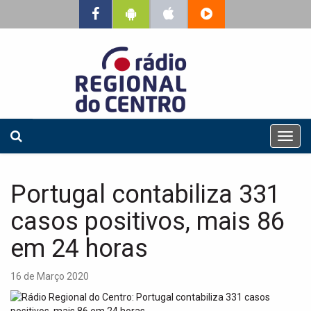
T
o
g
g
Portugal contabiliza 331
l
e
casos positivos, mais 86
n
a
em 24 horas
v
i
16 de Março 2020
g
a