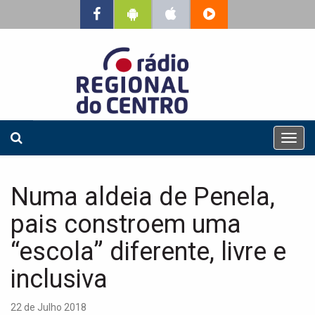
T
o
g
g
Numa aldeia de Penela,
l
e
pais constroem uma
n
a
“escola” diferente, livre e
v
inclusiva
i
g
a
22 de Julho 2018