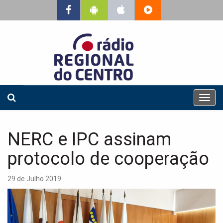
T
o
g
g
NERC e IPC assinam
l
e
protocolo de cooperação
n
a
29 de Julho 2019
v
i
g
a