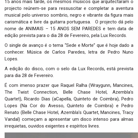
15 anos mais tarde, os mesmos músicos que arquitectaram o
projecto reúnem-se para ressuscitar e completar a aventura
musical pelo universo sombrio, negro e vibrante da figura mais
carismática e livre da guitarra portuguesa. O projecto dá pelo
nome de ANIMAIS – 15 ANOS SEM PAREDES e tem data de
edição prevista para o dia 28 de Fevereiro, pela Lux Records.
O single de avanço é o tema “Sede e Morte” que é hoje dado a
conhecer. Música de Carlos Paredes, letra de Pedro Nuno
Lopes.
A edição do disco, com o selo da Lux Records, está prevista
para dia 28 de Fevereiro.
É com imenso prazer que Raquel Ralha (Wraygunn, Mancines,
The Twist Connection, Belle Chase Hotel, Azembla’s
Quartet), Ricardo Dias (aCapella, Quinteto de Coimbra), Pedro
Lopes (Na Cor do Avesso, Quinteto de Coimbra) e Pedro
Renato (Belle Chase Hotel, Azembla’s Quartet, Mancines, Tracy
Vandal) começam a apresentar um disco intenso para almas
irrequietas, ouvidos exigentes e espíritos livres.