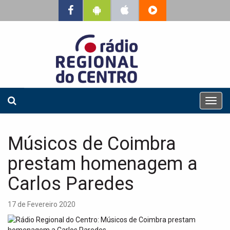
T
o
g
g
Músicos de Coimbra
l
e
prestam homenagem a
n
a
Carlos Paredes
v
i
17 de Fevereiro 2020
g
a