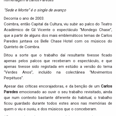
t
i
“Sede e Morte” é o single de avanço
o
n
Decorria o ano de 2003.
Coimbra, então Capital da Cultura, viu subir ao palco do Teatro
Académico de Gil Vicente o espectáculo “Mondego Chase”,
que a partir de alguns dos mais emblemáticos temas de Carlos
Paredes juntava os Belle Chase Hotel com os músicos do
Quinteto de Coimbra.
Ditou a sorte que o trabalho daí resultante tivesse ficado
apenas pelos palcos que receberam o espectáculo, e que
apenas tivesse sido registada em estúdio a versão do tema
“Verdes Anos”, incluído na colectânea “Movimentos
Perpétuos”.
Apesar das críticas encorajadoras, e da benção de um
Carlos
Paredes
emocionado ao ouvir o seu trabalho revisitado, ainda
que num contexto bastante diferente do habitual, o trabalho
ficou guardado durante todos estes anos nas memórias de
quem o viu e ouviu, e dos músicos que o conceberam.