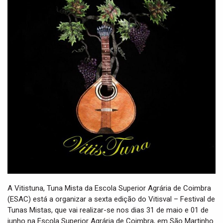
t
i
o
n
A Vitistuna, Tuna Mista da Escola Superior Agrária de Coimbra
(ESAC) está a organizar a sexta edição do Vitisval – Festival de
Tunas Mistas, que vai realizar-se nos dias 31 de maio e 01 de
junho na Escola Superior Agrária de Coimbra, em São Martinho