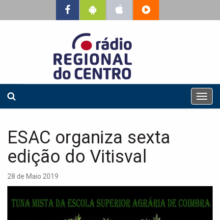
T
o
g
g
ESAC organiza sexta
l
e
edição do Vitisval
n
a
28 de Maio 2019
v
i
g
a