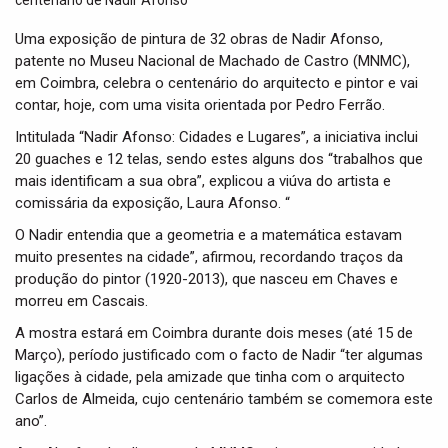
t
i
Uma exposição de pintura de 32 obras de Nadir Afonso,
o
patente no Museu Nacional de Machado de Castro (MNMC),
n
em Coimbra, celebra o centenário do arquitecto e pintor e vai
contar, hoje, com uma visita orientada por Pedro Ferrão.
Intitulada “Nadir Afonso: Cidades e Lugares”, a iniciativa inclui
20 guaches e 12 telas, sendo estes alguns dos “trabalhos que
mais identificam a sua obra”, explicou a viúva do artista e
comissária da exposição, Laura Afonso. “
O Nadir entendia que a geometria e a matemática estavam
muito presentes na cidade”, afirmou, recordando traços da
produção do pintor (1920-2013), que nasceu em Chaves e
morreu em Cascais.
A mostra estará em Coimbra durante dois meses (até 15 de
Março), período justificado com o facto de Nadir “ter algumas
ligações à cidade, pela amizade que tinha com o arquitecto
Carlos de Almeida, cujo centenário também se comemora este
ano”.