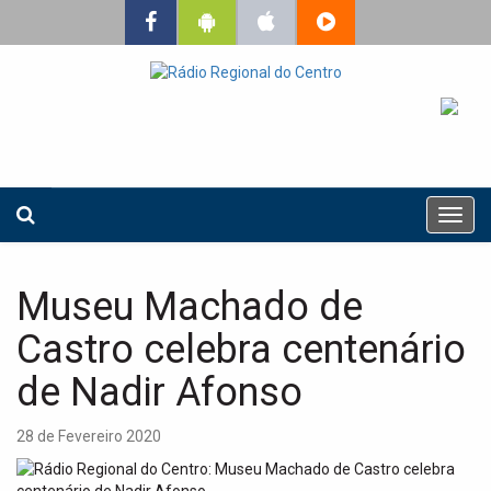
T
o
g
g
Museu Machado de
l
e
Castro celebra centenário
n
a
de Nadir Afonso
v
i
28 de Fevereiro 2020
g
a