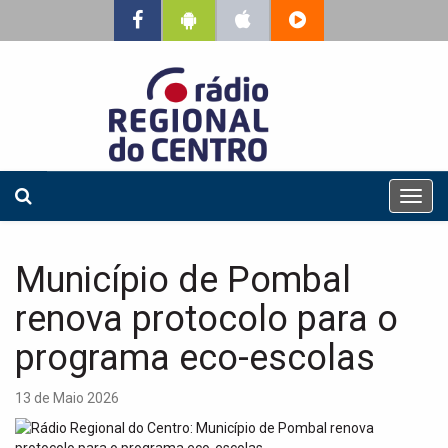
T
o
g
g
Município de Pombal
l
e
renova protocolo para o
n
a
programa eco-escolas
v
i
13 de Maio 2026
g
a