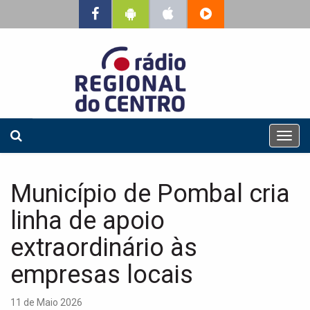
T
o
g
g
Município de Pombal cria
l
e
linha de apoio
n
a
extraordinário às
v
empresas locais
i
g
a
11 de Maio 2026