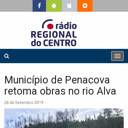
T
o
g
g
Município de Penacova
l
e
retoma obras no rio Alva
n
a
26 de Setembro 2019
v
i
g
a