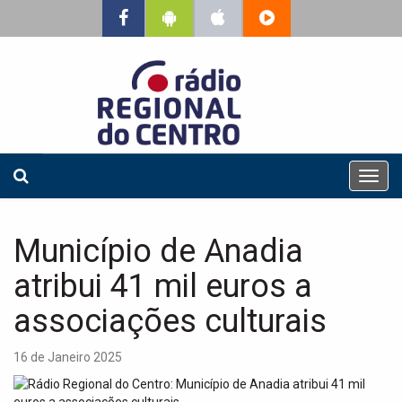
T
o
g
g
Município de Anadia
l
e
atribui 41 mil euros a
n
a
associações culturais
v
i
16 de Janeiro 2025
g
a