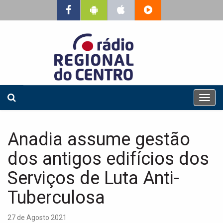
T
o
g
g
Anadia assume gestão
l
e
dos antigos edifícios dos
n
a
Serviços de Luta Anti-
v
Tuberculosa
i
g
a
27 de Agosto 2021