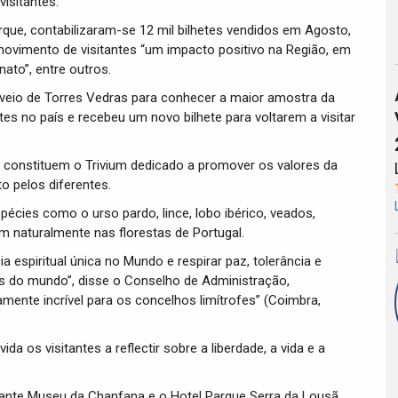
isitantes.
ue, contabilizaram-se 12 mil bilhetes vendidos em Agosto,
movimento de visitantes “um impacto positivo na Região, em
ato”, entre outros.
, veio de Torres Vedras para conhecer a maior amostra da
es no país e recebeu um novo bilhete para voltarem a visitar
constituem o Trivium dedicado a promover os valores da
to pelos diferentes.
écies como o urso pardo, lince, lobo ibérico, veados,
m naturalmente nas florestas de Portugal.
espiritual única no Mundo e respirar paz, tolerância e
es do mundo”, disse o Conselho de Administração,
mente incrível para os concelhos limítrofes” (Coimbra,
a os visitantes a reflectir sobre a liberdade, a vida e a
urante Museu da Chanfana e o Hotel Parque Serra da Lousã,