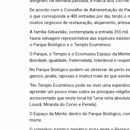
atingiram, na semana passada, a marca dos 355 mil v
De acordo com o Conselho de Administração do Parq
o que corresponde a 400 entradas por dia, tendo o 
muitos negócios de restauração, alojamento, artesan
A família Sebastião, contemplada a entrada 355 mil
fauna selvagem representativa das espécies existent
o Parque Biológico e o Templo Ecuménico.
O Parque, o Templo e o Ecomuseu Espaço da Mente 
liberdade, igualdade, fraternidade, tolerância e respei
No Parque Biológico podem-se observar de perto esp
gamos, javalis, raposas e muitos mais do que existe
“No Templo Ecuménico pode-se viver uma experiência 
aprender um pouco mais sobre as principais religiõ
acrescentado que neste local há “uma vista absoluta
Lousã, Miranda do Corvo e Penela).
O Espaço da Mente, dentro do Parque Biológico, convid
morte.
O complexo turístico temático inclui ainda o Resta