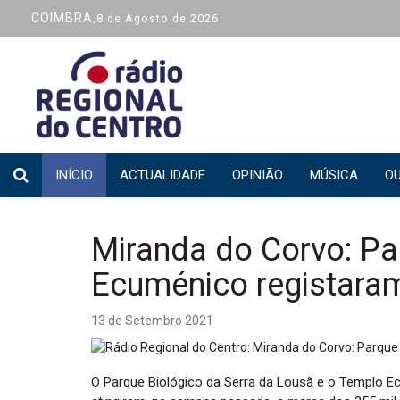
COIMBRA,
8 de Agosto de 2026
INÍCIO
ACTUALIDADE
OPINIÃO
MÚSICA
OU
Miranda do Corvo: Pa
Ecuménico registaram
13 de Setembro 2021
O Parque Biológico da Serra da Lousã e o Templo Ec