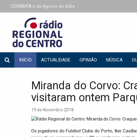
COIMBRA,
6 de Agosto de 2026
INÍCIO
ACTUALIDADE
OPINIÃO
MÚSICA
OU
Miranda do Corvo: Cr
visitaram ontem Parq
19 de Novembro 2018
Os jogadores do Futebol Clube do Porto, Iker Casill