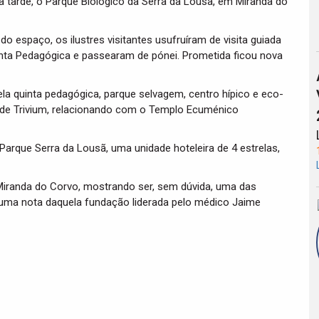
à tarde, o Parque Biológico da Serra da Lousã, em Miranda do
o espaço, os ilustres visitantes usufruíram de visita guiada
nta Pedagógica e passearam de pónei. Prometida ficou nova
a quinta pedagógica, parque selvagem, centro hípico e eco-
 de Trivium, relacionando com o Templo Ecuménico
arque Serra da Lousã, uma unidade hoteleira de 4 estrelas,
 Miranda do Corvo, mostrando ser, sem dúvida, uma das
ça uma nota daquela fundação liderada pelo médico Jaime