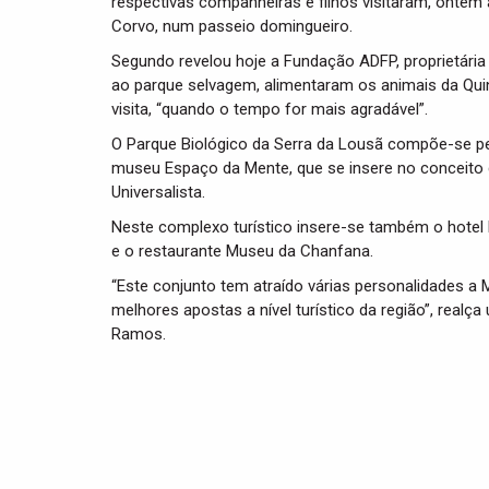
respectivas companheiras e filhos visitaram, ontem 
Corvo, num passeio domingueiro.
Segundo revelou hoje a Fundação ADFP, proprietária d
ao parque selvagem, alimentaram os animais da Qui
visita, “quando o tempo for mais agradável”.
O Parque Biológico da Serra da Lousã compõe-se pel
museu Espaço da Mente, que se insere no conceito
Universalista.
Neste complexo turístico insere-se também o hotel P
e o restaurante Museu da Chanfana.
“Este conjunto tem atraído várias personalidades a
melhores apostas a nível turístico da região”, real
Ramos.