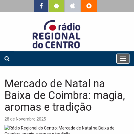
T
o
g
g
Mercado de Natal na
l
e
Baixa de Coimbra: magia,
n
a
aromas e tradição
v
i
28 de Novembro 2025
g
a