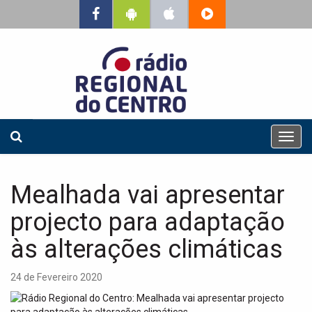
T
o
g
g
Mealhada vai apresentar
l
e
projecto para adaptação
n
a
às alterações climáticas
v
i
24 de Fevereiro 2020
g
a