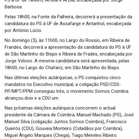
PS à UF de Taveiro, Ameal e Arzila, encabeçada por Jorge
Barbosa.
Pelas 18h00, na Fonte da Palheira, decorrerá a presentação da
candidatura do PS à UF de Assafarge e Antanhol, encabeçada
por António Lúcio.
No domingo (5), às 11h00, no Largo do Rossio, em Ribeira de
Frandes, decorrerá a apresentação da candidatura do PS à UF
de São Martinho do Bispo e Ribeira de Frades, encabeçada por
Jorge Veloso. A mesma candidatura será apresentada, pelas
18h00, no Largo do Chafariz, em São Martinho do Bispo.
Nas últimas eleições autárquicas, o PS conquistou cinco
mandatos no Executivo municipal, a coligação PSD/CDS-
PP/MPT/PPM conseguiu três, o movimento Somos Coimbra
alcançou dois e a CDU um.
Nas próximas eleições autárquica concorrem o actual
presidente da Câmara de Coimbra, Manuel Machado (PS), José
Manuel Silva (coligação Juntos Somos Coimbra), Francisco
Queirós (CDU), Gouveia Monteiro (Cidadãos por Coimbra),
Miguel Ângelo Marques (Chega), Tiago Meireles Ribeiro