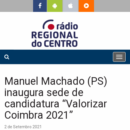
T
o
g
g
Manuel Machado (PS)
l
e
inaugura sede de
n
a
candidatura “Valorizar
v
Coimbra 2021”
i
g
a
2 de Setembro 2021