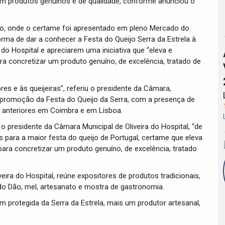
com produtos genuínos e de qualidade, conforme anunciou o
orto, onde o certame foi apresentado em pleno Mercado do
rma de dar a conhecer a Festa do Queijo Serra da Estrela à
 do Hospital e apreciarem uma iniciativa que “eleva e
a concretizar um produto genuíno, de excelência, tratado de
s e às queijeiras”, referiu o presidente da Câmara,
de promoção da Festa do Queijo da Serra, com a presença de
s anteriores em Coimbra e em Lisboa.
 o presidente da Câmara Municipal de Oliveira do Hospital, “de
s para a maior festa do queijo de Portugal, certame que eleva
ara concretizar um produto genuíno, de excelência, tratado
ira do Hospital, reúne expositores de produtos tradicionais,
 do Dão, mel, artesanato e mostra de gastronomia.
m protegida da Serra da Estrela, mais um produtor artesanal,