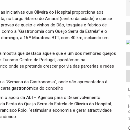
 iniciativas que Oliveira do Hospital proporciona aos
sta, no Largo Ribeiro do Amaral (centro da cidade) e que se
provas de queijo e vinhos do Dão, tosquias e fabrico de
s como a “Gastronomia com Queijo Serra da Estrela” e o
 domingo, a 16.ª Maratona BTT, com 40 km, incluindo um
uma mostra que destaca aquele que é um dos melhores queijos
do Turismo Centro de Portugal, apostámos na
rico onde se pretende crescer por via das parcerias e redes
ira a “Semana da Gastronomia”, onde são apresentados à
 carta gastronómica do concelho
com o apoio da ADI – Agência para o Desenvolvimento
da Festa do Queijo Serra da Estrela de Oliveira do Hospital,
rancisco Rolo, “estimular a economia e gerar atractividade
ronómico.
3