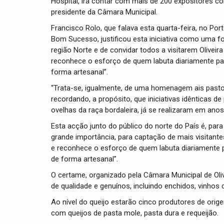
Hospital, irá contar com mais de 200 expositores 
presidente da Câmara Municipal.
Francisco Rolo, que falava esta quarta-feira, no P
Bom Sucesso, justificou esta iniciativa como uma fo
região Norte e de convidar todos a visitarem Oliveira
reconhece o esforço de quem labuta diariamente par
forma artesanal”.
“Trata-se, igualmente, de uma homenagem ais pastore
recordando, a propósito, que iniciativas idênticas 
ovelhas da raça bordaleira, já se realizaram em ano
Esta acção junto do público do norte do País é, para
grande importância, para captação de mais visitante
e reconhece o esforço de quem labuta diariamente p
de forma artesanal”.
O certame, organizado pela Câmara Municipal de Olive
de qualidade e genuínos, incluindo enchidos, vinhos
Ao nível do queijo estarão cinco produtores de orige
com queijos de pasta mole, pasta dura e requeijão.