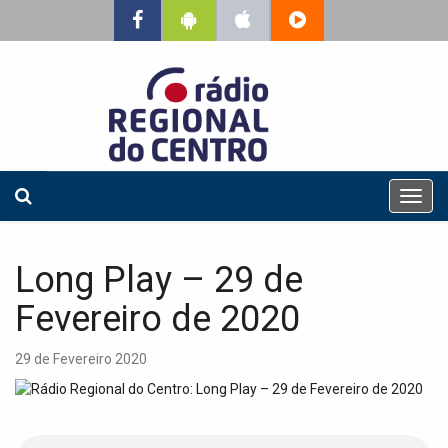
T
o
g
g
Long Play – 29 de
l
e
Fevereiro de 2020
n
a
29 de Fevereiro 2020
v
i
g
a