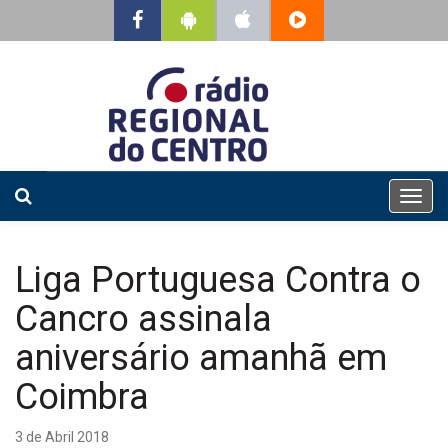
T
o
g
g
Liga Portuguesa Contra o
l
e
Cancro assinala
n
a
aniversário amanhã em
v
Coimbra
i
g
a
3 de Abril 2018