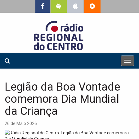
T
o
g
g
Legião da Boa Vontade
l
e
comemora Dia Mundial
n
a
da Criança
v
i
26 de Maio 2026
g
a