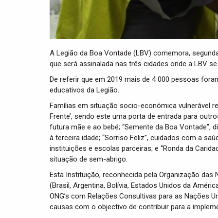
A Legião da Boa Vontade (LBV) comemora, segunda-f
que será assinalada nas três cidades onde a LBV se
De referir que em 2019 mais de 4 000 pessoas fora
educativos da Legião.
Famílias em situação socio-económica vulnerável 
Frente’, sendo este uma porta de entrada para outr
futura mãe e ao bebé; “Semente da Boa Vontade”, dir
à terceira idade; “Sorriso Feliz”, cuidados com a sa
instituições e escolas parceiras; e “Ronda da Carid
situação de sem-abrigo.
Esta Instituição, reconhecida pela Organização da
(Brasil, Argentina, Bolívia, Estados Unidos da Améric
ONG’s com Relações Consultivas para as Nações Un
causas com o objectivo de contribuir para a implemen