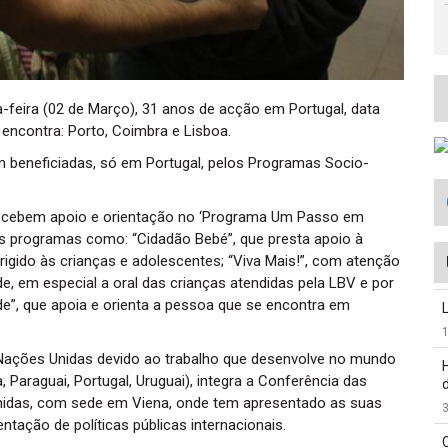
eira (02 de Março), 31 anos de acção em Portugal, data
 encontra: Porto, Coimbra e Lisboa.
m beneficiadas, só em Portugal, pelos Programas Socio-
recebem apoio e orientação no ‘Programa Um Passo em
os programas como: “Cidadão Bebé”, que presta apoio à
igido às crianças e adolescentes; “Viva Mais!”, com atenção
úde, em especial a oral das crianças atendidas pela LBV e por
ade”, que apoia e orienta a pessoa que se encontra em
s Nações Unidas devido ao trabalho que desenvolve no mundo
a, Paraguai, Portugal, Uruguai), integra a Conferência das
idas, com sede em Viena, onde tem apresentado as suas
3
tação de políticas públicas internacionais.