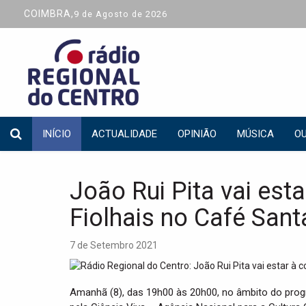
COIMBRA,
9 de Agosto de 2026
INÍCIO
ACTUALIDADE
OPINIÃO
MÚSICA
OU
João Rui Pita vai est
Fiolhais no Café Sant
7 de Setembro 2021
Amanhã (8), das 19h00 às 20h00, no âmbito do pro