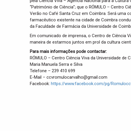
pela Ciência Viva – Agência Nacional para a Cultura 
“Património de Ciência”; que o RÓMULO – Centro Ciên
Verão no Café Santa Cruz em Coimbra. Será uma con
farmacêutico existente na cidade de Coimbra conduzi
da Faculdade de Farmácia da Universidade de Coimb
Em comunicado de imprensa, o Centro de Ciência Vi
maneira de estarmos juntos em prol da cultura cient
Para mais informações pode contactar:
RÓMULO – Centro Ciência Viva da Universidade de 
Maria Manuela Serra e Silva
Telefone – 239 410 699
E-Mail – ccvromulocarvalho@gmail.com
Facebook:
https://www.facebook.com/pg/Romuloccv