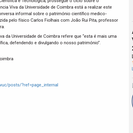
Científica e Tecnológica, prossegue o ciclo sobre o
cia Viva da Universidade de Coimbra está a realizar este
versa informal sobre o património científico medico-
da pelo físico Carlos Fiolhais com João Rui Pita, professor
ra.
va da Universidade de Coimbra refere que “esta é mais uma
ífica, defendendo e divulgando o nosso património”.
Coimbra
uc/posts/?ref=page_internal