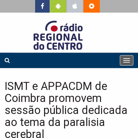
T
o
g
g
ISMT e APPACDM de
l
e
Coimbra promovem
n
a
sessão pública dedicada
v
ao tema da paralisia
i
g
cerebral
a