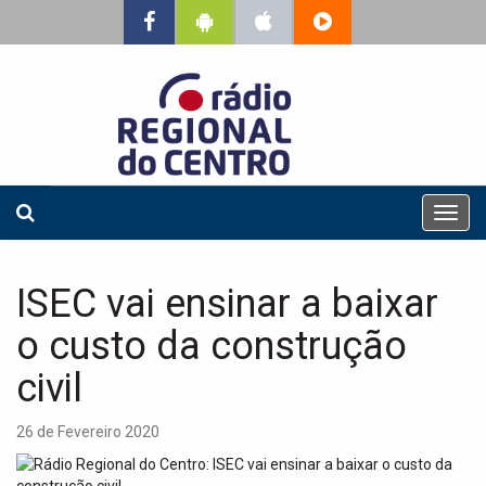
T
o
g
g
ISEC vai ensinar a baixar
l
e
o custo da construção
n
a
civil
v
i
26 de Fevereiro 2020
g
a