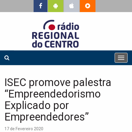
T
o
g
g
ISEC promove palestra
l
e
“Empreendedorismo
n
a
Explicado por
v
Empreendedores”
i
g
a
17 de Fevereiro 2020