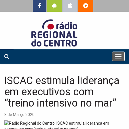
T
o
g
g
ISCAC estimula liderança
l
e
em executivos com
n
a
“treino intensivo no mar”
v
i
8 de Março 2020
g
a