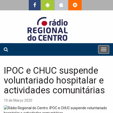
T
o
g
g
IPOC e CHUC suspende
l
e
voluntariado hospitalar e
n
a
actividades comunitárias
v
i
10 de Março 2020
g
a