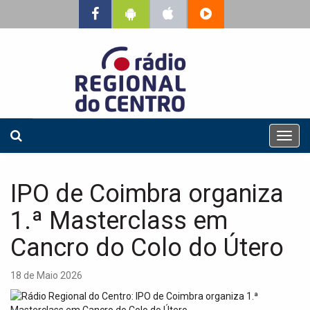
T
o
g
g
IPO de Coimbra organiza
l
e
1.ª Masterclass em
n
a
Cancro do Colo do Útero
v
i
18 de Maio 2026
g
a