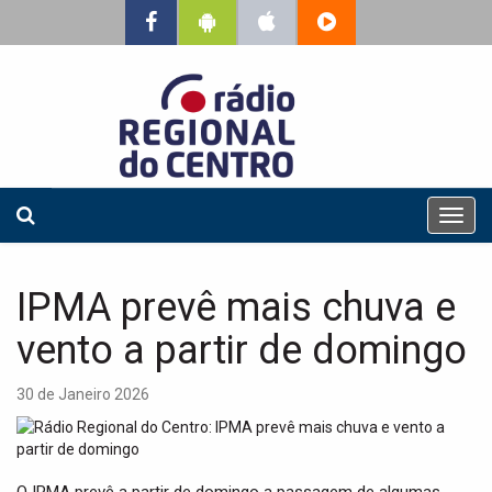
T
o
g
g
IPMA prevê mais chuva e
l
e
vento a partir de domingo
n
a
30 de Janeiro 2026
v
i
g
a