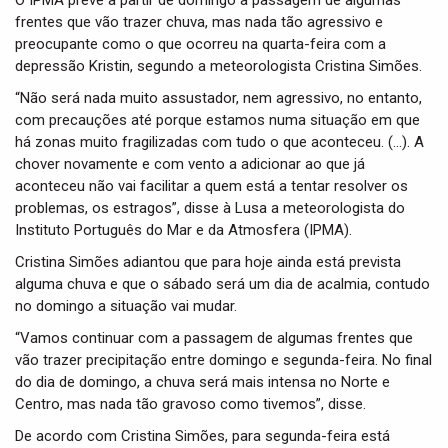
O IPMA prevê a partir de domingo a passagem de algumas
t
frentes que vão trazer chuva, mas nada tão agressivo e
i
preocupante como o que ocorreu na quarta-feira com a
o
n
depressão Kristin, segundo a meteorologista Cristina Simões.
“Não será nada muito assustador, nem agressivo, no entanto,
com precauções até porque estamos numa situação em que
há zonas muito fragilizadas com tudo o que aconteceu. (…). A
chover novamente e com vento a adicionar ao que já
aconteceu não vai facilitar a quem está a tentar resolver os
problemas, os estragos”, disse à Lusa a meteorologista do
Instituto Português do Mar e da Atmosfera (IPMA).
Cristina Simões adiantou que para hoje ainda está prevista
alguma chuva e que o sábado será um dia de acalmia, contudo
no domingo a situação vai mudar.
“Vamos continuar com a passagem de algumas frentes que
vão trazer precipitação entre domingo e segunda-feira. No final
do dia de domingo, a chuva será mais intensa no Norte e
Centro, mas nada tão gravoso como tivemos”, disse.
De acordo com Cristina Simões, para segunda-feira está