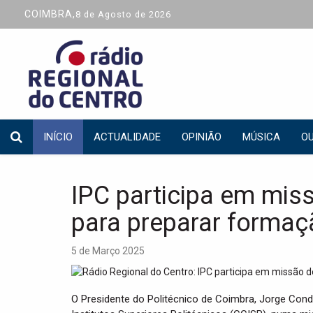
COIMBRA,
8 de Agosto de 2026
INÍCIO
ACTUALIDADE
OPINIÃO
MÚSICA
OU
IPC participa em mis
para preparar formaç
5 de Março 2025
O Presidente do Politécnico de Coimbra, Jorge Con