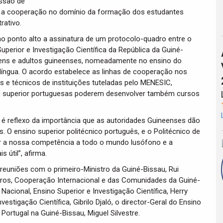
issão de
cer a cooperação no domínio da formação dos estudantes
rativo.
o ponto alto a assinatura de um protocolo-quadro entre o
uperior e Investigação Científica da República da Guiné-
jovens e adultos guineenses, nomeadamente no ensino do
 língua. O acordo estabelece as linhas de cooperação nos
e técnicos de instituições tuteladas pelo MENESIC,
sino superior portuguesas poderem desenvolver também cursos
l é reflexo da importância que as autoridades Guineenses dão
O ensino superior politécnico português, e o Politécnico de
r a nossa competência a todo o mundo lusófono e a
 útil”, afirma.
reuniões com o primeiro-Ministro da Guiné-Bissau, Rui
eiros, Cooperação Internacional e das Comunidades da Guiné-
Nacional, Ensino Superior e Investigação Científica, Herry
estigação Científica, Gibrilo Djaló, o director-Geral do Ensino
Portugal na Guiné-Bissau, Miguel Silvestre.