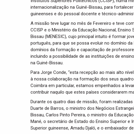
Institutos Superiores Politécnicos (CCISP), numa m
internacionalização na Guiné-Bissau, para fortale
guineenses e do pessoal docente e técnico-administ
A missão teve lugar no mês de Fevereiro e teve com
CCISP e o Ministério da Educação Nacional, Ensino S
Bissau (MENESIC), cujo principal intuito é formar 
português, para que se possa evoluir no domínio da
domínios da formação e capacitação de professores 
incluindo a possibilidade de as instituições de en
na Guiné-Bissau.
Para Jorge Conde, “esta recepção ao mais alto níve
à nossa colaboração na formação dos seus quadros. 
Coimbra em particular, estamos empenhados a leva
contribuir naquilo que estes países considerarem mais
Durante os quatro dias de missão, foram realizadas 
Duarte de Barros, o ministro dos Negócios Estrang
Bissau, Carlos Pinto Pereira, o ministro da Educação 
Mané, o secretário de Estado do Ensino Superior e Inv
Superior guineense, Amadu Djaló, e o embaixador de 