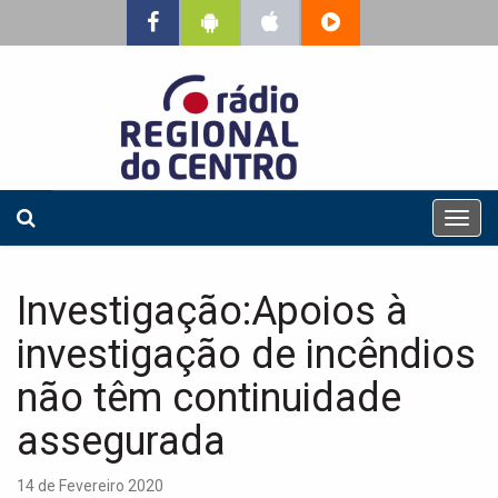
T
o
g
g
Investigação:Apoios à
l
e
investigação de incêndios
n
a
não têm continuidade
v
assegurada
i
g
a
14 de Fevereiro 2020