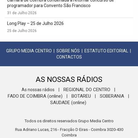
Câmara de Coimbra condenada a retomar concurso de
programador para Convento São Francisco
31 de Julho 2026
Long Play – 25 de Julho 2026
25 de Julho 2026
GRUPO MEDIA CENTRO
|
SOBRE NÓS
|
ESTATUTO EDITORIAL
|
CONTACTOS
AS NOSSAS RÁDIOS
REGIONAL DO CENTRO
As nossas rádios
|
|
FADO DE COIMBRA (online)
BOTAREU
SOBERANIA
|
|
|
SAUDADE (online)
Todos os direitos reservados Grupo Media Centro
Rua Adriano Lucas, 216 - Fracção D Eiras - Coimbra 3020-430
Coimbra