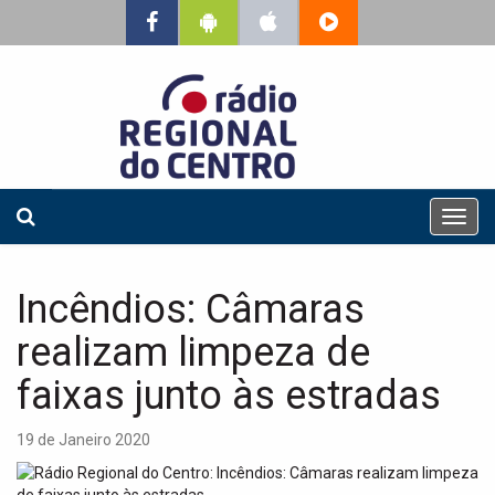
T
o
g
g
Incêndios: Câmaras
l
e
realizam limpeza de
n
a
faixas junto às estradas
v
i
19 de Janeiro 2020
g
a