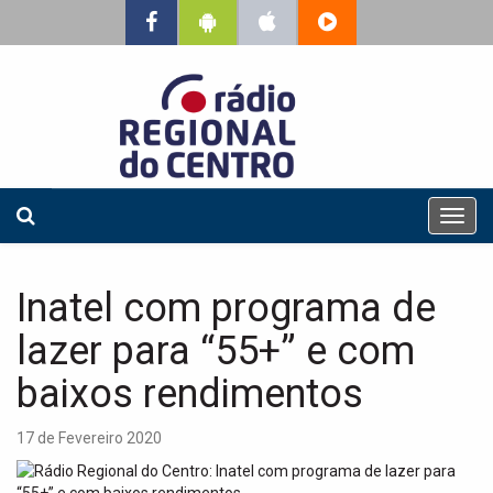
T
o
g
g
Inatel com programa de
l
e
lazer para “55+” e com
n
a
baixos rendimentos
v
i
17 de Fevereiro 2020
g
a