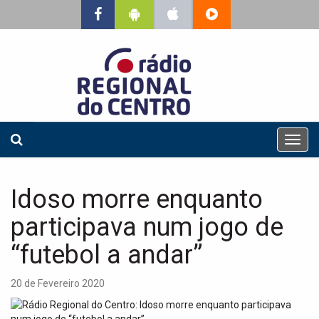
T
o
g
g
Idoso morre enquanto
l
e
participava num jogo de
n
a
“futebol a andar”
v
i
20 de Fevereiro 2020
g
a